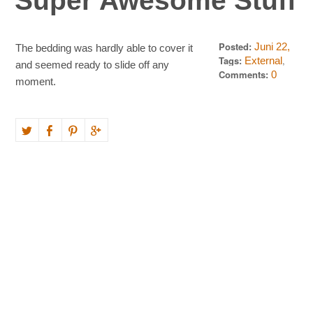
Super Awesome Stuff
Posted:
Juni 22,
The bedding was hardly able to cover it
2013
Tags:
,
External
and seemed ready to slide off any
Resource
Comments:
0
moment.