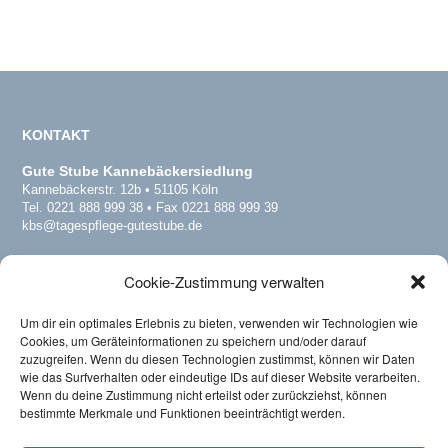
KONTAKT
Gute Stube Kannebäckersiedlung
Kannebäckerstr. 12b • 51105 Köln
Tel. 0221 888 999 38 • Fax 0221 888 999 39
kbs@tagespflege-gutestube.de
Gute Stube Köln-Dellbrück
Cookie-Zustimmung verwalten
Dellbrücker Hauptstr. 178 • 51069 Köln
Tel. 0221 16878057 • Fax 0221 16878058
del@tagespflege-gutestube.de
Um dir ein optimales Erlebnis zu bieten, verwenden wir Technologien wie
www.tagespflege-dellbrueck.de
Cookies, um Geräteinformationen zu speichern und/oder darauf
zuzugreifen. Wenn du diesen Technologien zustimmst, können wir Daten
wie das Surfverhalten oder eindeutige IDs auf dieser Website verarbeiten.
Wenn du deine Zustimmung nicht erteilst oder zurückziehst, können
Verband
bestimmte Merkmale und Funktionen beeinträchtigt werden.