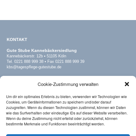
KONTAKT
Gute Stube Kannebäckersiedlung
Kannebäckerstr. 12b • 51105 Köln
Tel. 0221 888 999 38 • Fax 0221 888 999 39
kbs@tagespflege-gutestube.de
Gute Stube Köln-Dellbrück
Cookie-Zustimmung verwalten
Dellbrücker Hauptstr. 178 • 51069 Köln
Tel. 0221 16878057 • Fax 0221 16878058
del@tagespflege-gutestube.de
Um dir ein optimales Erlebnis zu bieten, verwenden wir Technologien wie
www.tagespflege-dellbrueck.de
Cookies, um Geräteinformationen zu speichern und/oder darauf
zuzugreifen. Wenn du diesen Technologien zustimmst, können wir Daten
wie das Surfverhalten oder eindeutige IDs auf dieser Website verarbeiten.
Wenn du deine Zustimmung nicht erteilst oder zurückziehst, können
Verband
bestimmte Merkmale und Funktionen beeinträchtigt werden.