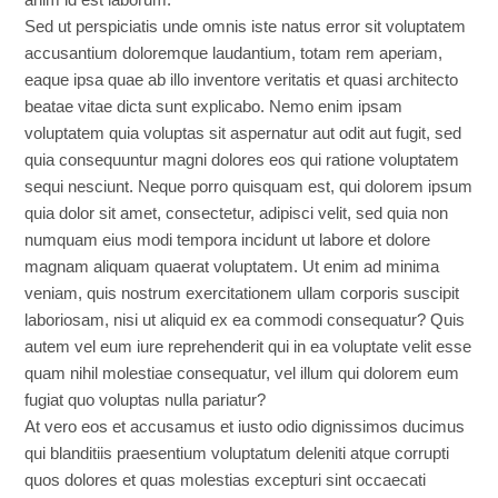
Sed ut perspiciatis unde omnis iste natus error sit voluptatem
accusantium doloremque laudantium, totam rem aperiam,
eaque ipsa quae ab illo inventore veritatis et quasi architecto
beatae vitae dicta sunt explicabo. Nemo enim ipsam
voluptatem quia voluptas sit aspernatur aut odit aut fugit, sed
quia consequuntur magni dolores eos qui ratione voluptatem
sequi nesciunt. Neque porro quisquam est, qui dolorem ipsum
quia dolor sit amet, consectetur, adipisci velit, sed quia non
numquam eius modi tempora incidunt ut labore et dolore
magnam aliquam quaerat voluptatem. Ut enim ad minima
veniam, quis nostrum exercitationem ullam corporis suscipit
laboriosam, nisi ut aliquid ex ea commodi consequatur? Quis
autem vel eum iure reprehenderit qui in ea voluptate velit esse
quam nihil molestiae consequatur, vel illum qui dolorem eum
fugiat quo voluptas nulla pariatur?
At vero eos et accusamus et iusto odio dignissimos ducimus
qui blanditiis praesentium voluptatum deleniti atque corrupti
quos dolores et quas molestias excepturi sint occaecati