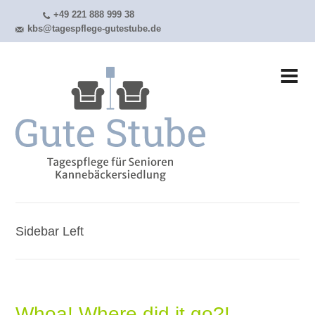
+49 221 888 999 38
kbs@tagespflege-gutestube.de
Sidebar Left
Whoa! Where did it go?!